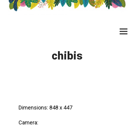
Skip
to
content
Main
Menu
chibis
Dimensions: 848 x 447
Camera: